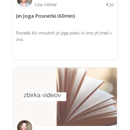
Lina Vidmar
€
30
Jin Joga Posnetki (60min)
Posnetki 60-minutnih jin joga praks, ki smo jih imeli v
živo.