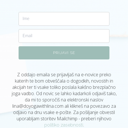
PRIJAVI SE
Z oddajo emaila se prijavljaš na e-novice preko
katerih te bom obveščala o dogodkih, novostih in
akcijah ter ti vsake toliko poslala kakšno brezplačno
joga vadbo. Od novic se lahko kadarkoli odjaviš tako,
da mi to sporočiš na elektronski naslov
lina@doyogawithlina.com
ali klikneš na povezavo za
odjavo na dnu vsake e-pošte. Za pošiljanje obvestil
uporabljam storitev Mailchimp - preberi njihovo
.
politiko zasebnosti