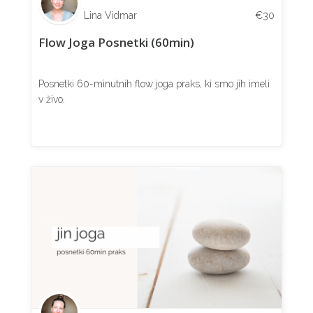
Lina Vidmar
€
30
Flow Joga Posnetki (60min)
Posnetki 60-minutnih flow joga praks, ki smo jih imeli
v živo.