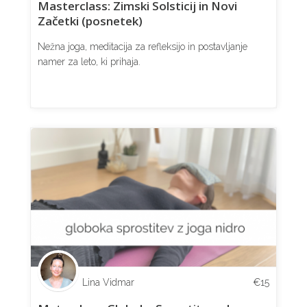
Masterclass: Zimski Solsticij in Novi
Začetki (posnetek)
Nežna joga, meditacija za refleksijo in postavljanje
namer za leto, ki prihaja.
Lina Vidmar
€
15