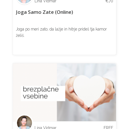
Lina Vidmar
€
70
Joga Samo Zate (Online)
Joga po meri zato, da lažje in hitrje prideš tja kamor
želiš.
Lina Vidmar
FREE