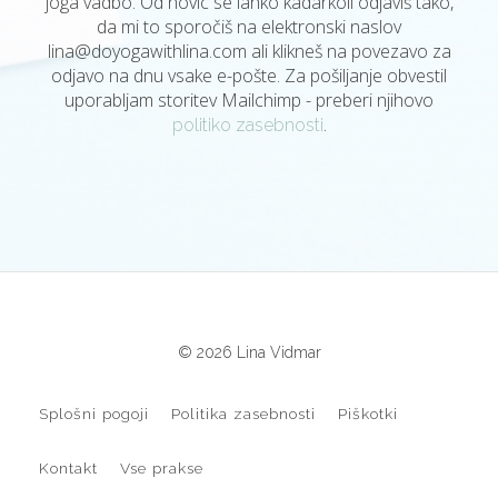
joga vadbo. Od novic se lahko kadarkoli odjaviš tako,
da mi to sporočiš na elektronski naslov
lina@doyogawithlina.com
ali klikneš na povezavo za
odjavo na dnu vsake e-pošte. Za pošiljanje obvestil
uporabljam storitev Mailchimp - preberi njihovo
.
politiko zasebnosti
© 2026 Lina Vidmar
Splošni pogoji
Politika zasebnosti
Piškotki
Kontakt
Vse prakse