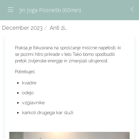
Jin Joga Posnetki (60min)
December 2023
Anti zimska napetost - Dec 7
Praksa je fokusirana na sproščanje mišične napetosti, ki
se pozimi hitro prikrade v telo Tako bomo spodbudili
pretok življenske energije in zmanjšali utrujenost.
Potrebuješ:
kvadre
odejo
vzglavnike
karkoli drugega kar služi